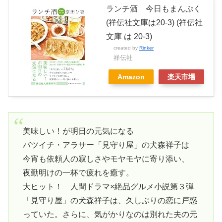
ランチ酒 今日もまんぷく
(祥伝社文庫は20-3) (祥伝社
文庫 は 20-3)
created by
Rinker
祥伝社
Amazon
楽天市場
美味しい！が明日の元気になる
バツイチ・アラサー「見守り屋」の犬森祥子は
今宵も依頼人の寂しさやモヤモヤに寄り添い、
夜勤明けの一杯で疲れを癒す。
大ヒット！ 人間ドラマ×絶品グルメ小説第３弾
「見守り屋」の犬森祥子は、久しぶりの恋に戸惑
っていた。さらに、気がかりなのは別れた夫の元