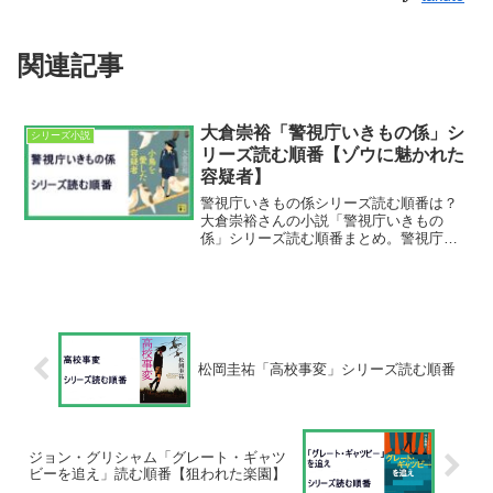
関連記事
大倉崇裕「警視庁いきもの係」シ
シリーズ小説
リーズ読む順番【ゾウに魅かれた
容疑者】
警視庁いきもの係シリーズ読む順番は？
大倉崇裕さんの小説「警視庁いきもの
係」シリーズ読む順番まとめ。警視庁い
きもの係シリーズ読む順番①小鳥を愛し
た容疑者②蜂に魅かれた容疑者 警視庁
いきもの係③ペンギンを愛した容疑者
警視庁いきもの係④クジャク...
松岡圭祐「高校事変」シリーズ読む順番
ジョン・グリシャム「グレート・ギャツ
ビーを追え」読む順番【狙われた楽園】