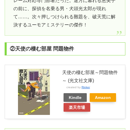
レーム対応専門部署だった。途方に暮れる恵美子
の前に、探偵を名乗る男・犬頭光太郎が現れ
て……。次々押しつけられる難題を、破天荒に解
決するユーモアミステリーの傑作！
②天使の棲む部屋 問題物件
天使の棲む部屋～問題物件
～ (光文社文庫)
created by
Rinker
Kindle
Amazon
楽天市場