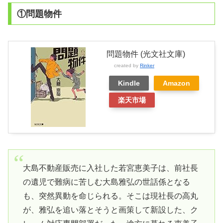
①問題物件
問題物件 (光文社文庫)
created by
Rinker
Kindle
Amazon
楽天市場
大島不動産販売に入社した若宮恵美子は、前社長
の遺児で難病に苦しむ大島雅弘の世話係となる
も、突然異動を命じられる。そこは現社長の高丸
が、雅弘を追い落とそうと画策して新設した、ク