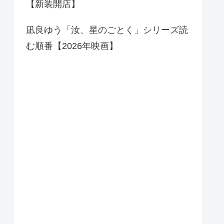
【新装開店】
凪良ゆう「汝、星のごとく」シリーズ読
む順番【2026年映画】