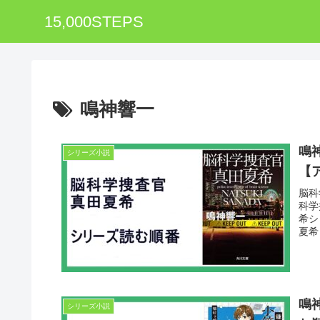
15,000STEPS
鳴神響一
鳴
シリーズ小説
【
脳科
科学
希シ
夏希
鳴
シリーズ小説