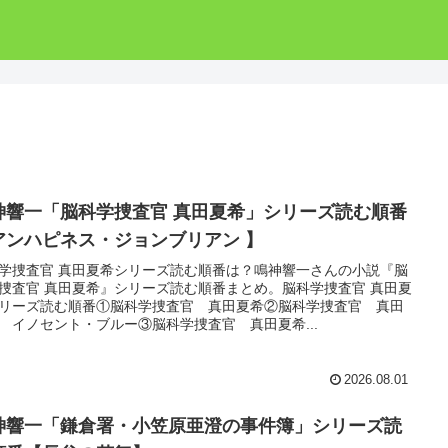
神響一「脳科学捜査官 真田夏希」シリーズ読む順番
アンハピネス・ジョンブリアン 】
学捜査官 真田夏希シリーズ読む順番は？鳴神響一さんの小説『脳
捜査官 真田夏希』シリーズ読む順番まとめ。脳科学捜査官 真田夏
リーズ読む順番①脳科学捜査官 真田夏希②脳科学捜査官 真田
 イノセント・ブルー③脳科学捜査官 真田夏希...
2026.08.01
神響一「鎌倉署・小笠原亜澄の事件簿」シリーズ読