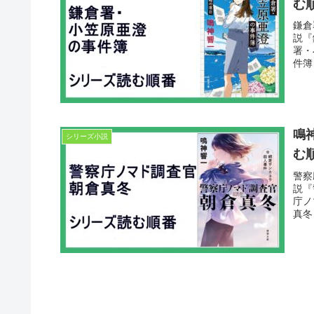
む
鎌倉
説『
署・
件簿
鳴
シリーズ小説
む
警察
説『
庁ノ
真冬