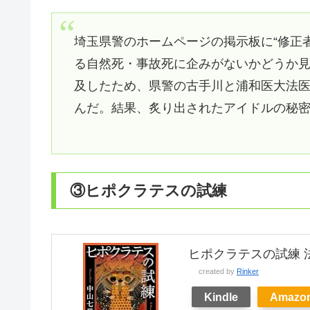
埼玉県警のホームページの掲示板に“修正
る自然死・事故死に企みがないかどうか
及したため、県警の古手川と浦和医大法
んだ。結果、炙り出されたアイドルの秘
③ヒポクラテスの試練
ヒポクラテスの試練 
created by
Rinker
Kindle
Amazo