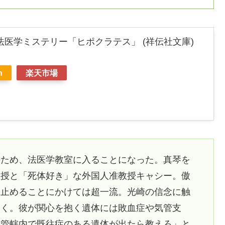
法医学ミステリー「ヒポクラテス」 (祥伝社文庫)
n
楽天市場
のため、法医学教室に入ることになった。真琴を
教授と「死体好き」な外国人准教授キャシー。傲
き止めることにかけては超一流。光崎の信念に触
いく。彼が関心を抱く遺体には敗血症や気管支
「管轄内で既往症のある遺体が出たら教えろ」と