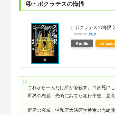
④ヒポクラテスの悔恨
ヒポクラテスの悔恨 
created by
Rinker
Kindle
Amazo
これから一人だけ誰かを殺す。自然死に
斯界の権威・光崎に宛てた犯行予告。悪意
斯界の権威・浦和医大法医学教室の光崎