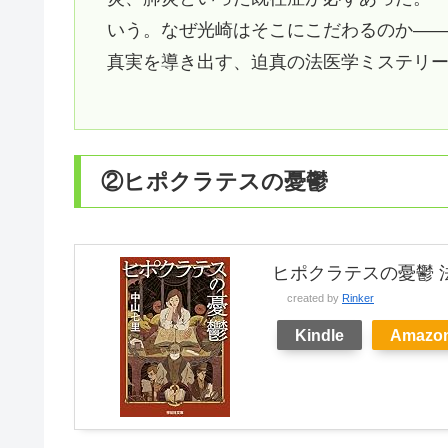
いう。なぜ光崎はそこにこだわるのか―
真実を導き出す、迫真の法医学ミステリ
②ヒポクラテスの憂鬱
ヒポクラテスの憂鬱 
created by
Rinker
Kindle
Amazo