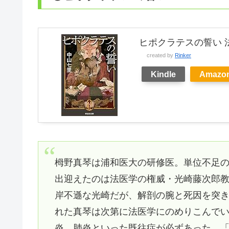
ヒポクラテスの誓い 
created by
Rinker
Kindle
Amazo
栂野真琴は浦和医大の研修医。単位不足
出迎えたのは法医学の権威・光崎藤次郎
岸不遜な光崎だが、解剖の腕と死因を突
れた真琴は次第に法医学にのめりこんで
炎、肺炎といった既往症が必ずあった。