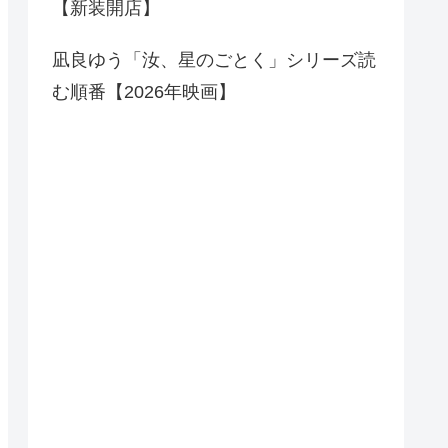
【新装開店】
凪良ゆう「汝、星のごとく」シリーズ読
む順番【2026年映画】