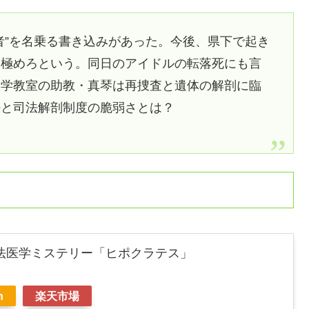
者”を名乗る書き込みがあった。今後、県下で起き
見極めろという。同日のアイドルの転落死にも言
医学教室の助教・真琴は再捜査と遺体の解剖に臨
密と司法解剖制度の脆弱さとは？
法医学ミステリー「ヒポクラテス」
n
楽天市場