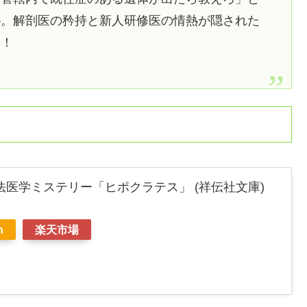
―。解剖医の矜持と新人研修医の情熱が隠された
ー！
法医学ミステリー「ヒポクラテス」 (祥伝社文庫)
n
楽天市場