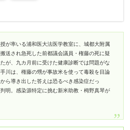
教授が率いる浦和医大法医学教室に、城都大附属
に搬送され急死した前都議会議員・権藤の死に疑
れたが、九カ月前に受けた健康診断では問題がな
古手川は、権藤の甥が事故米を使って毒殺を目論
剖から導き出した答えは恐るべき感染症だっ
が判明。感染源特定に挑む新米助教・栂野真琴が