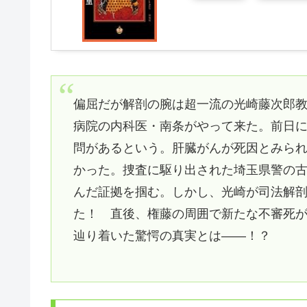
偏屈だが解剖の腕は超一流の光崎藤次郎
病院の内科医・南条がやって来た。前日
問があるという。肝臓がんが死因とみら
かった。捜査に駆り出された埼玉県警の
んだ証拠を掴む。しかし、光崎が司法解
た！ 直後、権藤の周囲で新たな不審死
辿り着いた驚愕の真実とは――！？