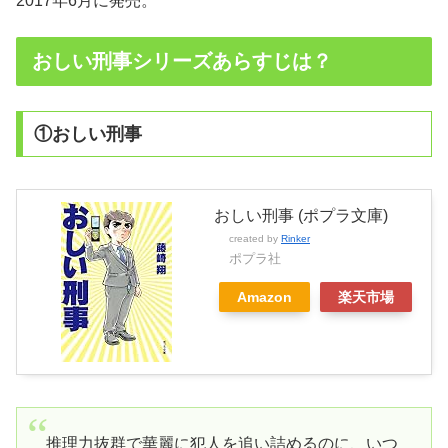
2017年6月に発売。
おしい刑事シリーズあらすじは？
①おしい刑事
おしい刑事 (ポプラ文庫)
created by
Rinker
ポプラ社
Amazon
楽天市場
推理力抜群で華麗に犯人を追い詰めるのに、いつ