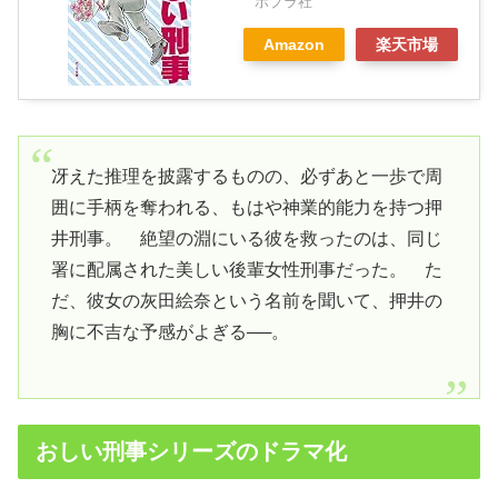
ポプラ社
Amazon
楽天市場
冴えた推理を披露するものの、必ずあと一歩で周
囲に手柄を奪われる、もはや神業的能力を持つ押
井刑事。 絶望の淵にいる彼を救ったのは、同じ
署に配属された美しい後輩女性刑事だった。 た
だ、彼女の灰田絵奈という名前を聞いて、押井の
胸に不吉な予感がよぎる──。
おしい刑事シリーズのドラマ化