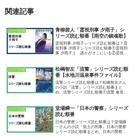
関連記事
青柳碧人「霊視刑事 夕雨子」シ
シリーズ小説
リーズ読む順番【雨空の鎮魂歌】
霊視刑事 夕雨子シリーズ読む順番は？霊
視刑事 夕雨子シリーズ読む順番①霊視刑
事 夕雨子１ 誰かがそこにいる②霊視刑
事 夕雨子２ 雨空の鎮魂歌現在2巻まで
刊行されています。最新刊は「霊視刑事
夕雨子２ 雨空の鎮魂歌」。2021年2月発
松嶋智左「流警」シリーズ読む順
シリーズ小説
売。霊視...
番【水地川温泉事件ファイル】
流警シリーズ読む順番は？松嶋智左さん
の小説『流警』シリーズ読む順番まと
め。流警シリーズ読む順番①流警 傘見警
部交番事件ファイル②流警 新生美術館ジ
ャック③流警 水地川温泉事件ファイル最
新刊は『流警 水地川温泉事件ファイ
堂場瞬一「日本の警察」シリーズ
シリーズ小説
ル』。2025年8月2...
読む順番
日本の警察シリーズ読む順番は？堂場瞬
一さんの小説『焦土の刑事』日本の警察
シリーズ読む順番まとめ。日本の警察シ