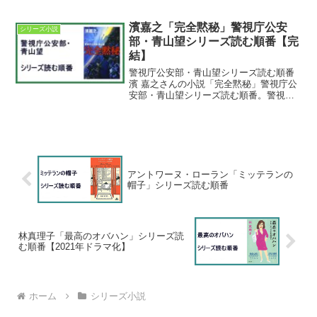
リーズ読む順番昭和編焦土の刑事動乱の
刑事沃野の刑事平成編鷹の系譜鷹の惑い
鷹の飛翔単行本最新刊は『鷹の飛翔』。
濱嘉之「完全黙秘」警視庁公安
シリーズ小説
2024年7月31日発売...
部・青山望シリーズ読む順番【完
結】
警視庁公安部・青山望シリーズ読む順番
濱 嘉之さんの小説「完全黙秘」警視庁公
安部・青山望シリーズ読む順番。警視庁
公安部・青山望シリーズ読む順番①完全
黙秘②政界汚染③報復連鎖④機密漏洩⑤
濁流資金⑥巨悪利権⑦頂上決戦⑧聖域侵
犯⑨国家簒奪⑩一網打尽...
アントワーヌ・ローラン「ミッテランの
帽子」シリーズ読む順番
林真理子「最高のオバハン」シリーズ読
む順番【2021年ドラマ化】
ホーム
シリーズ小説