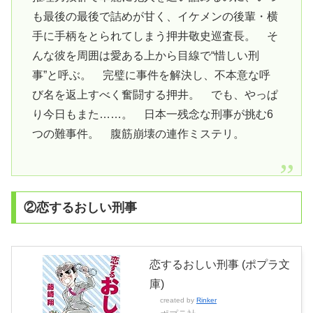
も最後の最後で詰めが甘く、イケメンの後輩・横
手に手柄をとられてしまう押井敬史巡査長。 そ
んな彼を周囲は愛ある上から目線で“惜しい刑
事”と呼ぶ。 完璧に事件を解決し、不本意な呼
び名を返上すべく奮闘する押井。 でも、やっぱ
り今日もまた……。 日本一残念な刑事が挑む6
つの難事件。 腹筋崩壊の連作ミステリ。
②恋するおしい刑事
恋するおしい刑事 (ポプラ文
庫)
created by
Rinker