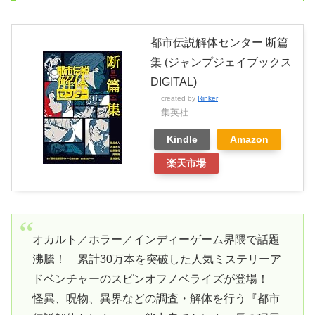
都市伝説解体センター 断篇
集 (ジャンプジェイブックス
DIGITAL)
created by
Rinker
集英社
Kindle
Amazon
楽天市場
オカルト／ホラー／インディーゲーム界隈で話題
沸騰！ 累計30万本を突破した人気ミステリーア
ドベンチャーのスピンオフノベライズが登場！
怪異、呪物、異界などの調査・解体を行う『都市