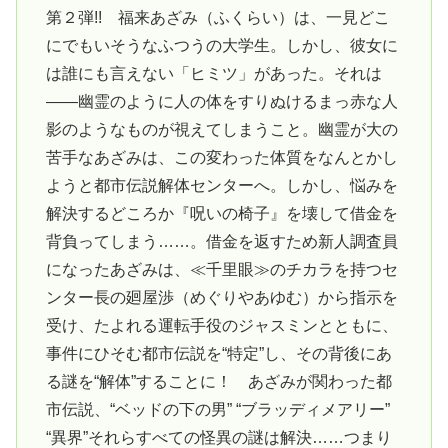
第２弾!! 福来あざみ（ふくらい）は、一見どこ
にでもいそうなふつうの大学生。しかし、彼女に
は誰にも言えない「ヒミツ」があった。それは
――幽霊のように人の体をすりぬけるまっ赤な人
影のようなものが視えてしまうこと。幽霊が大の
苦手なあざみは、この変わった体質をなんとかし
ようと都市伝説解体センターへ。しかし、悩みを
解決するどころか『呪いの椅子』を壊して借金を
背負ってしまう……。借金を返すため新人調査員
になったあざみは、≪千里眼≫のチカラを持つセ
ンター長の廻屋渉（めぐりやあゆむ）から指示を
受け、たよれる運転手役のジャスミンとともに、
事件にひそむ都市伝説を“特定”し、その背後にあ
る謎を“解体”することに！ あざみが関わった都
市伝説、“ベッドの下の男” “ブラッディメアリー”
“異界”それらすべての怪異の謎は解決……つまり