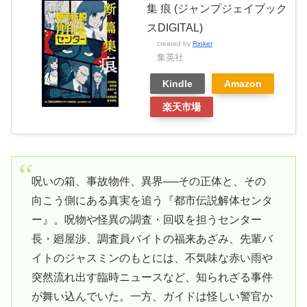
集 痕 (ジャンプジェイブック
スDIGITAL)
created by
Rinker
集英社
Kindle
Amazon
楽天市場
呪いの箱、事故物件、異界──その正体と、その
向こう側にある真実を追う『都市伝説解体センタ
ー』。呪物や怪異の調査・回収を担うセンター
長・廻屋渉、調査員バイトの福来あざみ、先輩バ
イトのジャスミンのもとには、不気味な赤い雨や
突然流れ出す臨時ニュースなど、知られざる事件
が舞い込んでいた。一方、ガイドは怪しい警官か