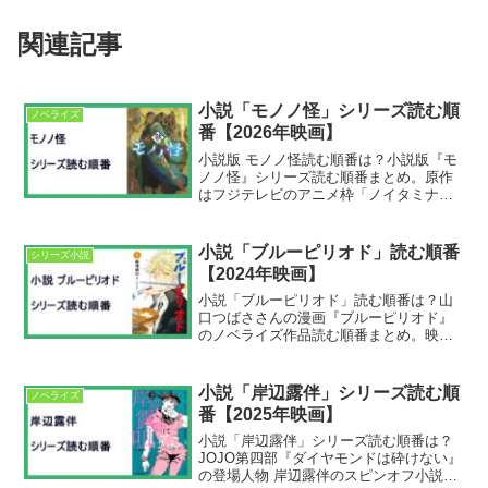
関連記事
小説「モノノ怪」シリーズ読む順
ノベライズ
番【2026年映画】
小説版 モノノ怪読む順番は？小説版『モ
ノノ怪』シリーズ読む順番まとめ。原作
はフジテレビのアニメ枠「ノイタミナ」
で放送されたアニメ『モノノ怪』です。
『劇場版モノノ怪 第三章 蛇神』が2026
年5月29日に劇場公開。小説版モノノ怪シ
小説「ブルーピリオド」読む順番
シリーズ小説
リーズ読む順...
【2024年映画】
小説「ブルーピリオド」読む順番は？山
口つばささんの漫画『ブルーピリオド』
のノベライズ作品読む順番まとめ。映画
『ブルーピリオド』が2024年8月9日劇場
公開。小説 ブルーピリオド読む順番①小
説 ブルーピリオド １②小説 ブルー
小説「岸辺露伴」シリーズ読む順
ノベライズ
ピリオド ２③小...
番【2025年映画】
小説「岸辺露伴」シリーズ読む順番は？
JOJO第四部『ダイヤモンドは砕けない』
の登場人物 岸辺露伴のスピンオフ小説ま