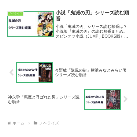
とめ。原作は荒木飛呂彦さんの漫画 『ジ
ョジョの奇妙な冒険』。映画『 岸辺露伴
は動かない 懺悔室』が2025年5月23日劇
小説「鬼滅の刃」シリーズ読む順
ノベライズ
場公開...
番
小説「鬼滅の刃」シリーズ読む順番は？
小説版『鬼滅の刃』の読む順番まとめ。
スピンオフ小説（JUMP j BOOKS版）鬼
滅の刃 しあわせの花鬼滅の刃 片羽の蝶鬼
滅の刃 風の道しるべノベライズ（集英社
みらい文庫版）鬼滅の刃 ノベライズ 〜炭
治郎...
今野敏「逆風の街」横浜みなとみらい署
シリーズ読む順番
神永学「悪魔と呼ばれた男」シリーズ読
む順番
ホーム
ノベライズ