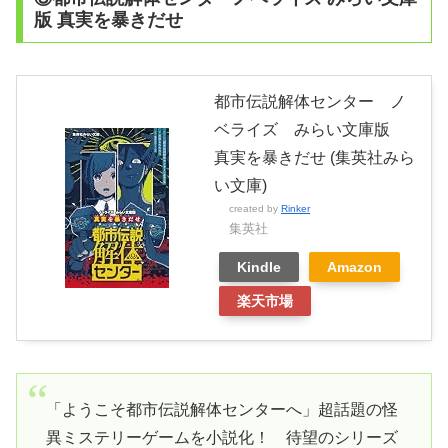
版 真実を暴きだせ
都市伝説解体センター ノ
ベライズ みらい文庫版
真実を暴きだせ (集英社みら
い文庫)
created by
Rinker
集英社
Kindle
Amazon
楽天市場
「ようこそ都市伝説解体センターへ」超話題の怪
異ミステリーゲームを小説化！ 待望のシリーズ