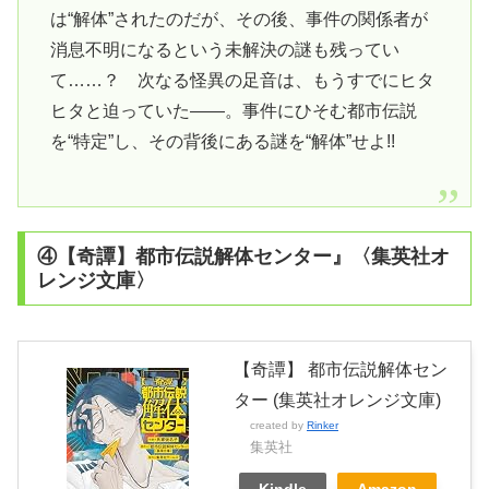
は“解体”されたのだが、その後、事件の関係者が
消息不明になるという未解決の謎も残ってい
て……？ 次なる怪異の足音は、もうすでにヒタ
ヒタと迫っていた――。事件にひそむ都市伝説
を“特定”し、その背後にある謎を“解体”せよ!!
④【奇譚】都市伝説解体センター』〈集英社オ
レンジ文庫〉
【奇譚】 都市伝説解体セン
ター (集英社オレンジ文庫)
created by
Rinker
集英社
Kindle
Amazon