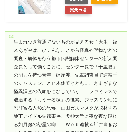
楽天市場
生まれつき普通でないものが見える女子大生・福
来あざみは、ひょんなことから怪異や呪物などの
調査・解体を行う都市伝説解体センターの新人調
査員として働くことに。センター長で「千里眼」
の能力を持つ青年・廻屋渉、先輩調査員で運転手
のジャスミンこと止木休美とともに、さまざまな
怪異調査の依頼をこなしていく！ ファミレスで
遭遇する「もう一名様」の怪異、ジャスミン宅に
忍び寄る人形の恐怖、山田ガスマスクが取材する
地下アイドル失踪事件、犬神大学に夜な夜な現れ
る如月努の怨霊の噂……Ｗｅｂ連載４話に書きお