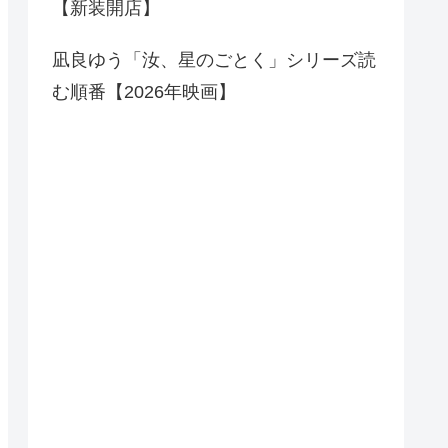
【新装開店】
凪良ゆう「汝、星のごとく」シリーズ読
む順番【2026年映画】