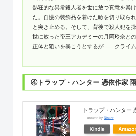
熱狂的な異常殺人者を世に放つ真意を暴
た。自慢の装飾品を着けた瞼を切り取ら
と突き止める。そして、背後で殺人犯を
世に放った帝王アカデミーの月岡玲奈と
正体と狙いを暴こうとするが――クライ
④トラップ・ハンター 憑依作家 
トラップ・ハンター 憑
created by
Rinker
Kindle
Amazo