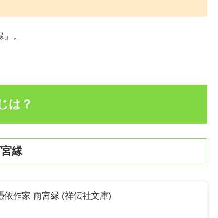
縁』。
じは？
雨宮縁
依作家 雨宮縁 (祥伝社文庫)