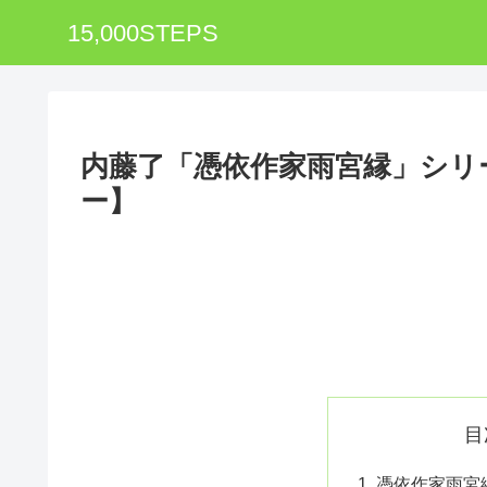
15,000STEPS
内藤了「憑依作家雨宮縁」シリ
ー】
目
憑依作家雨宮