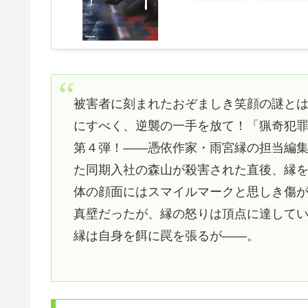
被害者に刻まれたおぞましき笑顔の謎と
にすべく、逆襲の一手を放て！「猟奇犯
第４弾！――憑依作家・雨宮縁の担当編
た同期入社の森山が殺害された直後、縁
体の顔面にはスマイルマークと思しき傷
真壁だったが、縁の怒りは頂点に達して
縁は自身を餌に罠を張るが――。