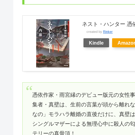
ネスト・ハンター 憑依
created by
Rinker
Kindle
Amazo
憑依作家・雨宮縁のデビュー版元の女性
集者・真壁は、生前の言葉が頭から離れ
なの」モラハラ離婚の直後だけに、真壁
シングルマザーによる無理心中に殺人の
テリーの真骨頂！