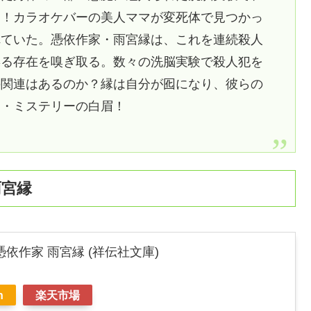
け！カラオケバーの美人ママが変死体で見つかっ
れていた。憑依作家・雨宮縁は、これを連続殺人
操る存在を嗅ぎ取る。数々の洗脳実験で殺人犯を
の関連はあるのか？縁は自分が囮になり、彼らの
ム・ミステリーの白眉！
雨宮縁
依作家 雨宮縁 (祥伝社文庫)
n
楽天市場