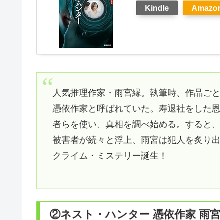
Kindle
Amazo
人気推理作家・雨宮縁。執筆時、作品ご
憑依作家と呼ばれていた。寿退社をした
者らを使い、真相を調べ始める。すると
被害者が続々と浮上、雨宮は犯人を炙り
クライム・ミステリー誕生！
②ネスト・ハンター 憑依作家 雨