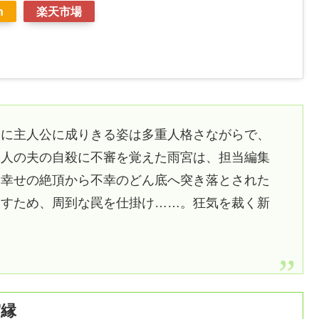
n
楽天市場
とに主人公に成りきる姿は多重人格さながらで、
恩人の夫の自殺に不審を覚えた雨宮は、担当編集
、幸せの絶頂から不幸のどん底へ突き落とされた
出すため、周到な罠を仕掛け……。狂気を裁く新
宮縁