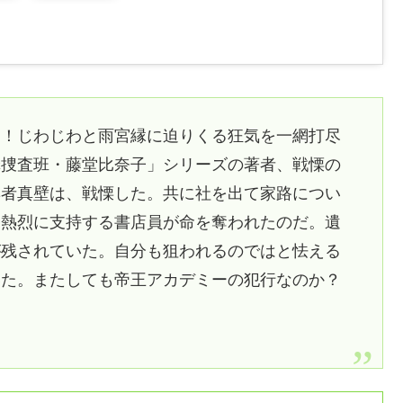
は！じわじわと雨宮縁に迫りくる狂気を一網打尽
罪捜査班・藤堂比奈子」シリーズの著者、戦慄の
集者真壁は、戦慄した。共に社を出て家路につい
を熱烈に支持する書店員が命を奪われたのだ。遺
が残されていた。自分も狙われるのではと怯える
いた。またしても帝王アカデミーの犯行なのか？