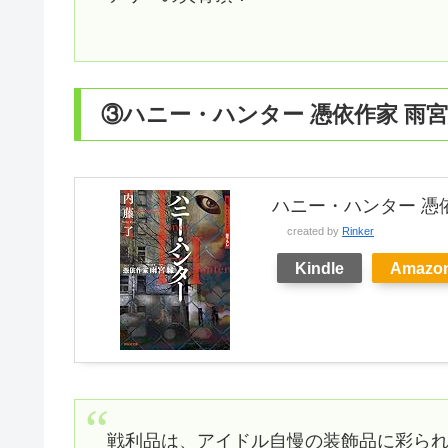
③ハニー・ハンター 憑依作家 雨
ハニー・ハンター 憑依
created by
Rinker
Kindle
Amazo
戦利品は、アイドル自慢の装飾品に彩ら