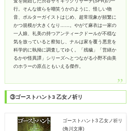
査を開始した渋谷サイキックリサーチ(SPR)の一
行。そんな彼らを嘲笑うかのように、怪しい物
音、ポルターガイストはじめ、超常現象が頻繁に
かつ規模が大きくなり……。やがて麻衣は一家の
一人娘、礼美の持つアンティークドールが不穏な
気を放っていると察知し、ナルは家を覆う悪意を
科学的に執拗に調査してゆく。「残穢」「営繕か
るかや怪異譚」シリーズへとつながる小野不由美
のホラーの原点ともいえる傑作。
③ゴーストハント3 乙女ノ祈リ
ゴーストハント3 乙女ノ祈リ
(角川文庫)