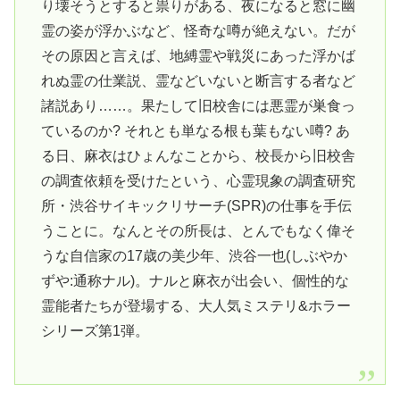
り壊そうとすると祟りがある、夜になると窓に幽
霊の姿が浮かぶなど、怪奇な噂が絶えない。だが
その原因と言えば、地縛霊や戦災にあった浮かば
れぬ霊の仕業説、霊などいないと断言する者など
諸説あり……。果たして旧校舎には悪霊が巣食っ
ているのか? それとも単なる根も葉もない噂? あ
る日、麻衣はひょんなことから、校長から旧校舎
の調査依頼を受けたという、心霊現象の調査研究
所・渋谷サイキックリサーチ(SPR)の仕事を手伝
うことに。なんとその所長は、とんでもなく偉そ
うな自信家の17歳の美少年、渋谷一也(しぶやか
ずや:通称ナル)。ナルと麻衣が出会い、個性的な
霊能者たちが登場する、大人気ミステリ&ホラー
シリーズ第1弾。