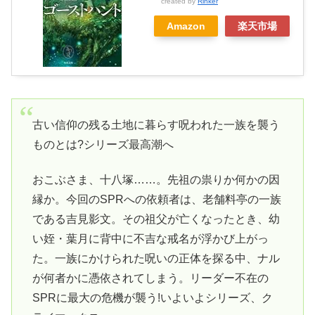
created by
Rinker
Amazon
楽天市場
古い信仰の残る土地に暮らす呪われた一族を襲う
ものとは?シリーズ最高潮へ
おこぶさま、十八塚……。先祖の祟りか何かの因
縁か。今回のSPRへの依頼者は、老舗料亭の一族
である吉見影文。その祖父が亡くなったとき、幼
い姪・葉月に背中に不吉な戒名が浮かび上がっ
た。一族にかけられた呪いの正体を探る中、ナル
が何者かに憑依されてしまう。リーダー不在の
SPRに最大の危機が襲う!いよいよシリーズ、ク