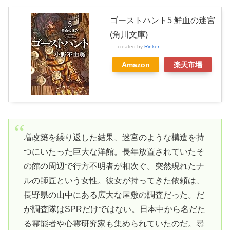
ゴーストハント5 鮮血の迷宮
(角川文庫)
created by
Rinker
Amazon
楽天市場
増改築を繰り返した結果、迷宮のような構造を持
つにいたった巨大な洋館。長年放置されていたそ
の館の周辺で行方不明者が相次ぐ。突然現れたナ
ルの師匠という女性。彼女が持ってきた依頼は、
長野県の山中にある広大な屋敷の調査だった。だ
が調査隊はSPRだけではない。日本中から名だた
る霊能者や心霊研究家も集められていたのだ。尋