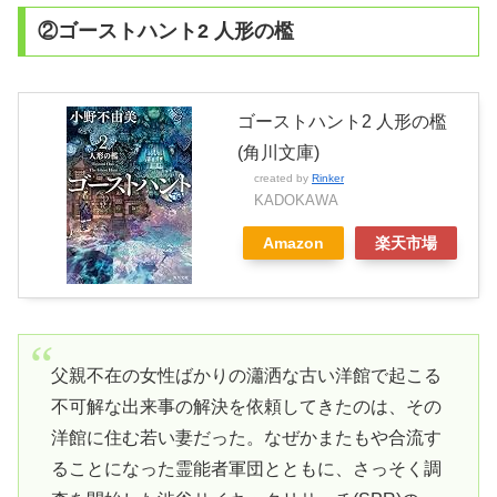
②ゴーストハント2 人形の檻
ゴーストハント2 人形の檻
(角川文庫)
created by
Rinker
KADOKAWA
Amazon
楽天市場
父親不在の女性ばかりの瀟洒な古い洋館で起こる
不可解な出来事の解決を依頼してきたのは、その
洋館に住む若い妻だった。なぜかまたもや合流す
ることになった霊能者軍団とともに、さっそく調