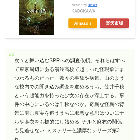
created by
Rinker
KADOKAWA
Amazon
楽天市場
次々と舞い込むSPRへの調査依頼。それらはすべ
て東京周辺にある湯浅高校で起こった怪現象にま
つわるものだった。数々の事故や病気、山のよう
な校内での聞き込み調査を進めるうち、笠井千秋
という超能力を持った少女の存在が浮上する。事
件の中心にいるのは千秋なのか。奇異な怪異の背
景に潜む真実を追ううちに邪悪な意思はついにナ
ルや麻衣をも標的にし始める! ナルと麻衣の関係
も見逃せない! ミステリー色濃厚なシリーズ第3
作。