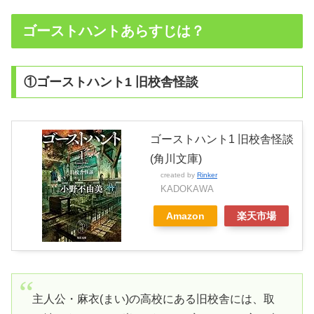
ゴーストハントあらすじは？
①ゴーストハント1 旧校舎怪談
ゴーストハント1 旧校舎怪談
(角川文庫)
created by
Rinker
KADOKAWA
Amazon
楽天市場
主人公・麻衣(まい)の高校にある旧校舎には、取