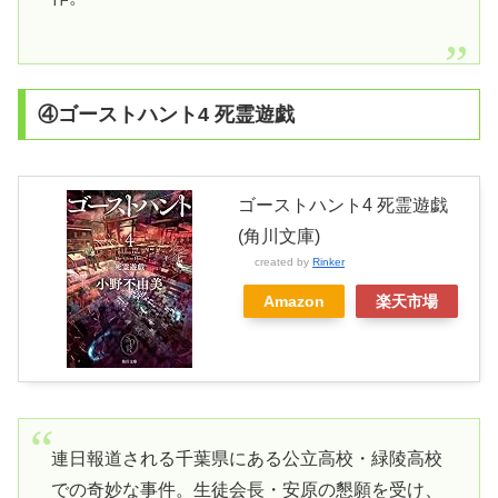
④ゴーストハント4 死霊遊戯
ゴーストハント4 死霊遊戯
(角川文庫)
created by
Rinker
Amazon
楽天市場
連日報道される千葉県にある公立高校・緑陵高校
での奇妙な事件。生徒会長・安原の懇願を受け、