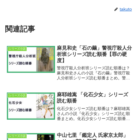
takuto
関連記事
麻見和史「石の繭」警視庁殺人分
シリーズ小説
析班シリーズ読む順番【罪の硬
度】
警視庁殺人分析班シリーズ読む順番は？
麻見和史さんの小説『石の繭』警視庁殺
人分析班シリーズ読む順番まとめ。警視
庁殺人分析班シリーズ読む順番①石の
繭 警視庁殺人分析班②蟻の階段 警視
庁殺人分析班③水晶の鼓動 警視庁殺人
麻耶雄嵩 「化石少女」シリーズ
シリーズ小説
分析班④虚空の糸 警視庁殺...
読む順番
化石少女シリーズ読む順番は？麻耶雄嵩
さんの小説『化石少女』シリーズ読む順
番まとめ。化石少女シリーズ読む順番①
化石少女②化石少女と七つの冒険最新刊
は『化石少女と七つの冒険』。文庫本が
2025年3月11日発売。化石少女シリーズ
中山七里「鑑定人 氏家京太郎」
シリーズ小説
あらすじは？①化石...