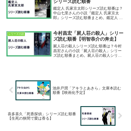
シリーズ読む順番
鑑定人 氏家京太郎シリーズ読む順番は？
中山七里さんの小説『鑑定人 氏家京太
郎』シリーズ読む順番まとめ。鑑定人 氏
家京太郎シリーズ読む順番①鑑定人 氏家
京太郎②氏家京太郎、奔る最新刊は『氏
家京太郎、奔る』。単行本が2025年3月
今村昌宏「屍人荘の殺人」シリー
シリーズ小説
19日発売。鑑...
ズ読む順番【明智恭介の奔走】
屍人荘の殺人シリーズ読む順番は？今村
昌宏さんの小説「屍人荘の殺人」シリー
ズ読む順番まとめ。屍人荘の殺人シリー
ズ読む順番①屍人荘の殺人②魔眼の匣③
兇人邸の殺人④明智恭介の奔走単行本最
新刊は『明智恭介の奔走』。2024年6月
28日発売。屍人荘の...
池井戸潤「アキラとあきら」文庫本読む
順番【映画化予定】
喜多喜久「死香探偵」シリーズ読む順番
【生死の狭間で愛は香る】