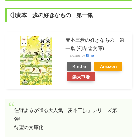
①麦本三歩の好きなもの 第一集
麦本三歩の好きなもの 第
一集 (幻冬舎文庫)
created by
Rinker
Kindle
Amazon
楽天市場
住野よるが贈る大人気「麦本三歩」シリーズ第一
弾!
待望の文庫化