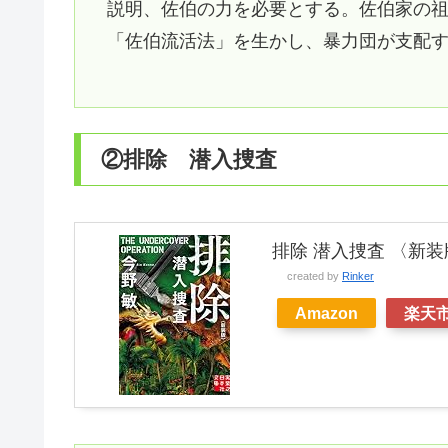
説明、佐伯の力を必要とする。佐伯家の
「佐伯流活法」を生かし、暴力団が支配
②排除 潜入捜査
排除 潜入捜査 〈新装
created by
Rinker
Amazon
楽天