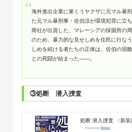
海外進出企業に巣くうヤクザに元マル暴
た元マル暴刑事・佐伯涼が環境犯罪に立
商社が出資した、マレーシアの採掘所の
のため、暴力的な見せしめを住民に行な
しめを続ける者たちの正体は、佐伯の宿
との死闘が始まった――。
③処断 潜入捜査
処断 潜入捜査 〈新装
created by
Rinker