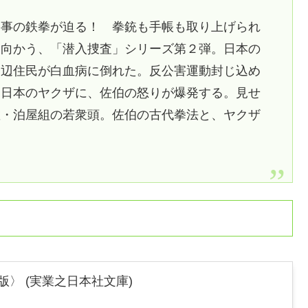
刑事の鉄拳が迫る！ 拳銃も手帳も取り上げられ
ち向かう、「潜入捜査」シリーズ第２弾。日本の
周辺住民が白血病に倒れた。反公害運動封じ込め
う日本のヤクザに、佐伯の怒りが爆発する。見せ
敵・泊屋組の若衆頭。佐伯の古代拳法と、ヤクザ
版〉 (実業之日本社文庫)