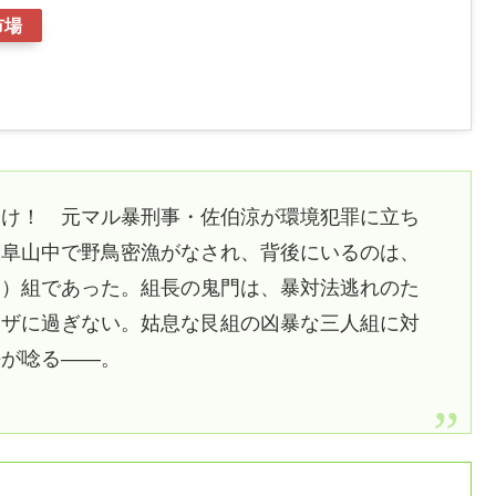
市場
叩け！ 元マル暴刑事・佐伯涼が環境犯罪に立ち
岐阜山中で野鳥密漁がなされ、背後にいるのは、
ら）組であった。組長の鬼門は、暴対法逃れのた
クザに過ぎない。姑息な艮組の凶暴な三人組に対
法が唸る――。