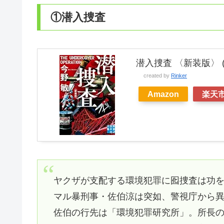
①潜入捜査
潜入捜査 〈新装版〉 
created by
Rinker
Amazon
楽天
ヤクザが支配する環境犯罪に囮捜査は功
マル暴刑事・佐伯涼は突如、警視庁から
佐伯の行先は「環境犯罪研究所」。所長