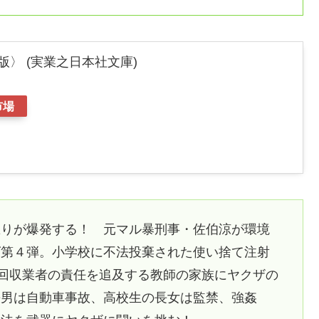
版〉 (実業之日本社文庫)
市場
怒りが爆発する！ 元マル暴刑事・佐伯涼が環境
ズ第４弾。小学校に不法投棄された使い捨て注射
回収業者の責任を追及する教師の家族にヤクザの
長男は自動車事故、高校生の長女は監禁、強姦