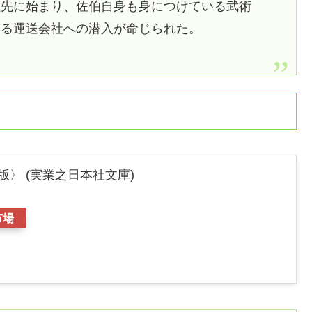
祖先に始まり、佐伯自身も身につけている武術
する運送会社への潜入が命じられた。
版〉 (実業之日本社文庫)
市場