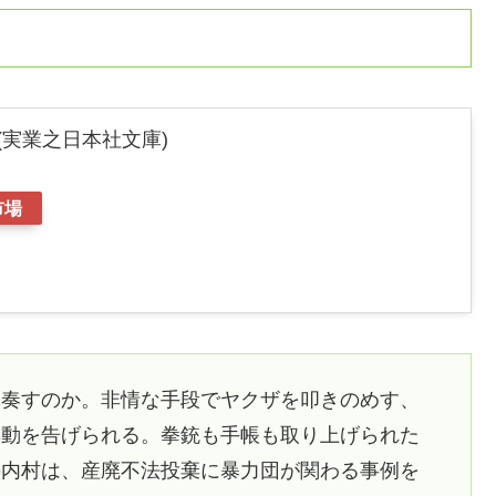
(実業之日本社文庫)
市場
を奏すのか。非情な手段でヤクザを叩きのめす、
異動を告げられる。拳銃も手帳も取り上げられた
の内村は、産廃不法投棄に暴力団が関わる事例を