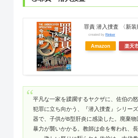
罪責 潜入捜査 〈新装
created by
Rinker
Amazon
楽天
平凡な一家を蹂躙するヤクザに、佐伯の
犯罪に立ち向かう、『潜入捜査』シリー
器で、子供がB型肝炎に感染した。廃棄物
暴力が襲いかかる。教師は命を奪われ、