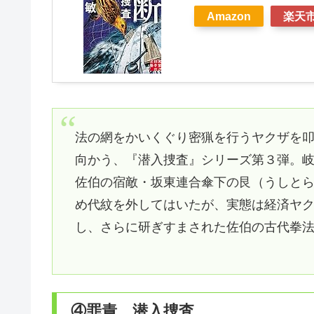
Amazon
楽天
法の網をかいくぐり密猟を行うヤクザを
向かう、『潜入捜査』シリーズ第３弾。
佐伯の宿敵・坂東連合傘下の艮（うしと
め代紋を外してはいたが、実態は経済ヤ
し、さらに研ぎすまされた佐伯の古代拳
④罪責 潜入捜査