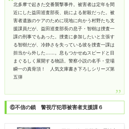
北多摩で起きた交番襲撃事件。被害者は定年を間
近にした益田巡査部長、銃による射殺だった。被
害者遺族のケアのために現地に向かう村野たち支
援課員だが、益田巡査部長の息子・智樹は捜査一
課の刑事でもあった。捜査に参加したいと主張す
る智樹だが、冷静さを失っている彼を捜査一課は
担当から外した……。息もつかせぬスピードと目
まぐるしく展開する物語。警察小説の名手・堂場
瞬一の真骨頂！ 人気文庫書き下ろしシリーズ第
五弾
⑥不信の鎖 警視庁犯罪被害者支援課６