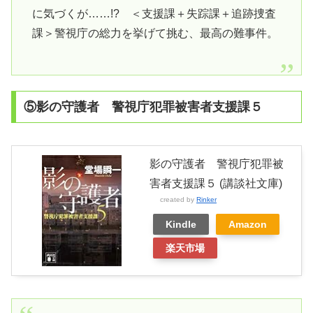
に気づくが……!? ＜支援課＋失踪課＋追跡捜査
課＞警視庁の総力を挙げて挑む、最高の難事件。
⑤影の守護者 警視庁犯罪被害者支援課５
影の守護者 警視庁犯罪被
害者支援課５ (講談社文庫)
created by
Rinker
Kindle
Amazon
楽天市場