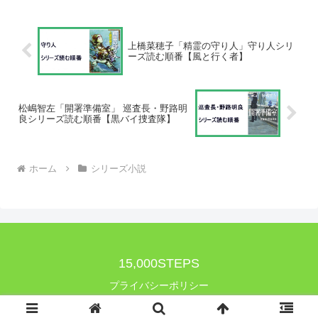
新装版 『夜の終焉』が2025年7月23日発
売。汐灘サ...
上橋菜穂子「精霊の守り人」守り人シリ
ーズ読む順番【風と行く者】
松嶋智左「開署準備室」 巡査長・野路明
良シリーズ読む順番【黒バイ捜査隊】
ホーム
シリーズ小説
15,000STEPS
プライバシーポリシー
© 2019 15,000STEPS.