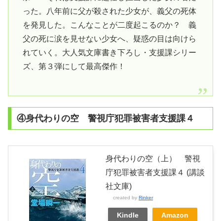
った。八年前に父が殺された少女が、義父の死体
を発見した。こんなことが二度起こるのか？ 義
父の死に涙を見せない少女へ、疑惑の目は向けら
れていく。大人気文庫書き下ろし・支援課シリー
ズ、第３弾にして最高傑作！
④身代わりの空 警視庁犯罪被害者支援課４
身代わりの空（上） 警視
庁犯罪被害者支援課４ (講談
社文庫)
created by
Rinker
Kindle
Amazon