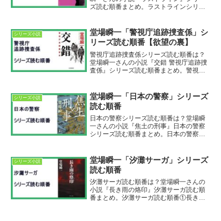
ズ読む順番まとめ。ラストラインシリー
ズ読む順番①ラストライン②割れた誇
り ラストライン２③迷路の始まり ラ
ストライン３④骨を追え ラストライン
堂場瞬一「警視庁追跡捜査係」シ
シリーズ小説
4⑤悪の包囲 ラストライン...
リーズ読む順番【欲望の裏】
警視庁追跡捜査係シリーズ読む順番は？
堂場瞬一さんの小説『交錯 警視庁追跡捜
査係』シリーズ読む順番まとめ。警視庁
追跡捜査係シリーズ読む順番①交錯 警視
庁追跡捜査係②策謀 警視庁追跡捜査係③
謀略 警視庁追跡捜査係④標的の男 警視庁
堂場瞬一「日本の警察」シリーズ
シリーズ小説
追跡捜査係⑤刑...
読む順番
日本の警察シリーズ読む順番は？堂場瞬
一さんの小説『焦土の刑事』日本の警察
シリーズ読む順番まとめ。日本の警察シ
リーズ読む順番昭和編焦土の刑事動乱の
刑事沃野の刑事平成編鷹の系譜鷹の惑い
鷹の飛翔単行本最新刊は『鷹の飛翔』。
堂場瞬一「汐灘サーガ」シリーズ
シリーズ小説
2024年7月31日発売...
読む順番
汐灘サーガ読む順番は？堂場瞬一さんの
小説『長き雨の烙印』汐灘サーガ読む順
番まとめ。汐灘サーガ読む順番①長き雨
の烙印②断絶③夜の終焉最新刊は『夜の
終焉』。文庫本が2012年7月12日発売。