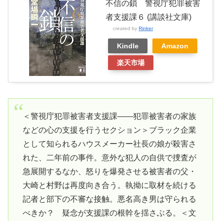
不信の鎖 警視庁犯罪被害
者支援課６ (講談社文庫)
created by
Rinker
Kindle
Amazon
楽天市場
＜警視庁犯罪被害者支援課――犯罪被害者の家族
などの心の支援を行うセクション＞ブラック企業
として知られるハウスメーカー社長の娘が殺害さ
れた、二年前の事件。意外な犯人の自供で捜査が
急展開するなか、怒りを爆発させる被害者の父・
大崎と村野は再度向き合う。執拗に取材を続ける
記者と部下の不審な接触。悪名高き男は守られる
べきか？ 疑念が支援課の根幹を揺さぶる。＜文