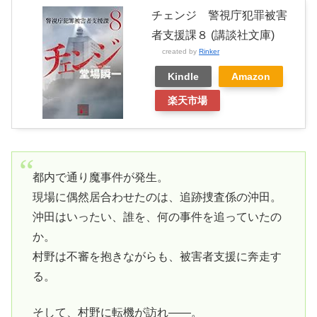
チェンジ 警視庁犯罪被害
者支援課８ (講談社文庫)
created by
Rinker
Kindle
Amazon
楽天市場
都内で通り魔事件が発生。
現場に偶然居合わせたのは、追跡捜査係の沖田。
沖田はいったい、誰を、何の事件を追っていたの
か。
村野は不審を抱きながらも、被害者支援に奔走す
る。
そして、村野に転機が訪れ――。