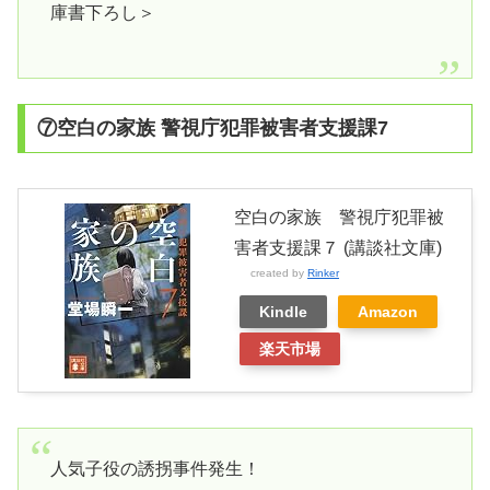
庫書下ろし＞
⑦空白の家族 警視庁犯罪被害者支援課7
空白の家族 警視庁犯罪被
害者支援課７ (講談社文庫)
created by
Rinker
Kindle
Amazon
楽天市場
人気子役の誘拐事件発生！