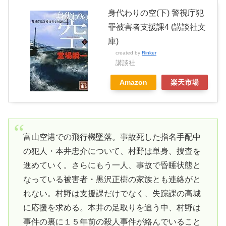
身代わりの空(下) 警視庁犯
罪被害者支援課4 (講談社文
庫)
created by
Rinker
講談社
Amazon
楽天市場
富山空港での飛行機墜落。事故死した指名手配中
の犯人・本井忠介について、村野は単身、捜査を
進めていく。さらにもう一人、事故で昏睡状態と
なっている被害者・黒沢正樹の家族とも連絡がと
れない。村野は支援課だけでなく、失踪課の高城
に応援を求める。本井の足取りを追う中、村野は
事件の裏に１５年前の殺人事件が絡んでいること