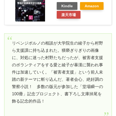
Kindle
Amazon
楽天市場
リベンジポルノの相談が大学院生の綾子から村野
ら支援課に持ち込まれた。猥褻ぎりぎりの画像
に、対処に迷った村野たちだったが、被害者支援
のボランティアをする愛と綾子が暴漢に襲われ事
件は加速していく。「被害者支援」という前人未
踏の新テーマに斬り込んだ、著者会心、絶好調の
警察小説！ 多数の版元が参加した「堂場瞬一の
100冊」記念プロジェクト、書下ろし文庫掉尾を
飾る記念的作品！