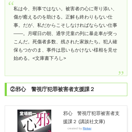
私は今、刑事ではない。被害者の心に寄り添い、
傷が癒えるのを助ける。正解も終わりもない仕
事。だが、私だからこそしなければならない仕事
――。月曜日の朝、通学児童の列に暴走車が突っ
こんだ。死傷者多数、残された家族たち。犯人確
保もつかのま、事件は思いもかけない様相を見せ
始める。<文庫書下ろし>
②邪心 警視庁犯罪被害者支援課２
邪心 警視庁犯罪被害者支
援課２ (講談社文庫)
created by
Rinker