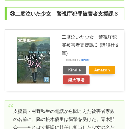
③二度泣いた少女 警視庁犯罪被害者支援課３
二度泣いた少女 警視庁犯
罪被害者支援課３ (講談社文
庫)
created by
Rinker
Kindle
Amazon
楽天市場
支援員・村野秋生の電話から聞こえた被害者家族
の名前に、隣の松木優里は衝撃を受けた。青木那
奈――それは支援課に赴任し担当した少女の名だ