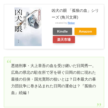
凶犬の眼 「孤狼の血」シリ
ーズ (角川文庫)
created by
Rinker
Kindle
Amazon
楽天市場
悪徳刑事・大上章吾の血を受け継いだ日岡秀一。
広島の県北の駐在所で牙を研ぐ日岡の前に現れた
最後の任侠・国光寛郎の狙いとは？日本最大の暴
力団抗争に巻き込まれた日岡の運命は？『孤狼の
血』続編！