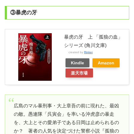
③暴虎の牙
暴虎の牙 上 「孤狼の血」
シリーズ (角川文庫)
created by
Rinker
Kindle
Amazon
楽天市場
広島のマル暴刑事・大上章吾の前に現れた、最凶
の敵。愚連隊「呉寅会」を率いる沖虎彦の暴走
を、大上とその愛弟子である日岡は止められるの
か？ 著者の人気を決定づけた警察小説『孤狼の