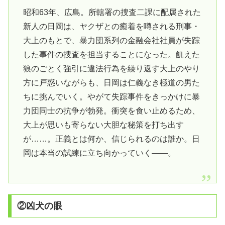
昭和63年、広島。所轄署の捜査二課に配属された
新人の日岡は、ヤクザとの癒着を噂される刑事・
大上のもとで、暴力団系列の金融会社社員が失踪
した事件の捜査を担当することになった。飢えた
狼のごとく強引に違法行為を繰り返す大上のやり
方に戸惑いながらも、日岡は仁義なき極道の男た
ちに挑んでいく。やがて失踪事件をきっかけに暴
力団同士の抗争が勃発。衝突を食い止めるため、
大上が思いも寄らない大胆な秘策を打ち出す
が……。正義とは何か、信じられるのは誰か。日
岡は本当の試練に立ち向かっていく――。
②凶犬の眼