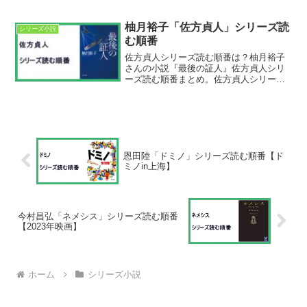
クラ』は2024年6月21日公開。森口泉シ
リーズ読む順番①朽ちないサクラ②月下
のサクラ最新刊は『月下のサクラ』。文
柚月裕子「佐方貞人」シリーズ読
シリーズ小説
庫本が2024年2...
む順番
佐方貞人シリーズ読む順番は？柚月裕子
さんの小説『最後の証人』佐方貞人シリ
ーズ読む順番まとめ。佐方貞人シリーズ
読む順番①最後の証人②検事の本懐③検
事の死命④検事の信義⑤誓いの証言最新
刊は『誓いの証言』。単行本が2026年10
月21日発売。佐方...
恩田陸「ドミノ」シリーズ読む順番【ド
ミノin上海】
今村昌弘「ネメシス」シリーズ読む順番
【2023年映画】
ホーム
シリーズ小説