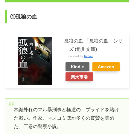
①孤狼の血
孤狼の血 「孤狼の血」シリ
ーズ (角川文庫)
created by
Rinker
Kindle
Amazon
楽天市場
常識外れのマル暴刑事と極道の、プライドを賭け
た戦い。作家、マスコミほか多くの賞賛を集め
た、圧巻の警察小説。