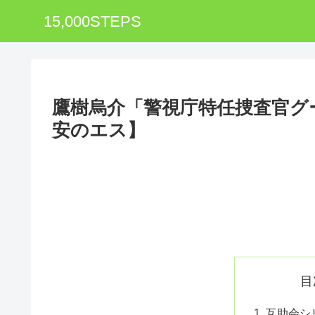
15,000STEPS
鷹樹烏介「警視庁特任捜査官グ
安のエス】
目
互助会シ