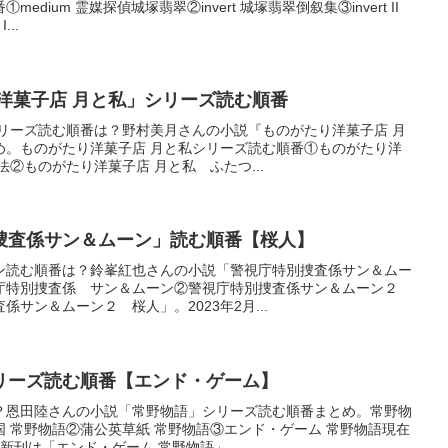
dium 霊媒探偵城塚翡翠②invert 城塚翡翠倒叙集③invert II
...
洋菓子店 月と私」シリーズ読む順番
シリーズ読む順番は？野村美月さんの小説『ものがたり洋菓子店 月
め。ものがたり洋菓子店 月と私シリーズ読む順番①ものがたり洋
②ものがたり洋菓子店 月と私 ふたつ...
捜査係サン＆ムーン」読む順番【桜人】
ン読む順番は？鈴峯紅也さんの小説「警視庁特別捜査係サン＆ムー
庁特別捜査係 サン＆ムーン②警視庁特別捜査係サン＆ムーン２
サン＆ムーン２ 桜人」。2023年2月...
リーズ読む順番【エンド・ゲーム】
？恩田陸さんの小説「常野物語」シリーズ読む順番まとめ。常野物
 常野物語②蒲公英草紙 常野物語③エンド・ゲーム 常野物語現在
新刊は「エンド・ゲーム 常野物語」。...