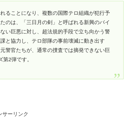
されることになり、複数の国際テロ組織が犯行予
れたのは、「三日月の剣」と呼ばれる新興のバイ
かない巨悪に対し、超法規的手段で立ち向かう警
二課と協力し、テロ部隊の事前壊滅に動き出す
た元警官たちが、通常の捜査では摘発できない巨
ズ第2弾です。
ンサーリンク