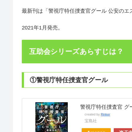
最新刊は「警視庁特任捜査官グール 公安のエ
2021年1月発売。
互助会シリーズあらすじは？
①警視庁特任捜査官グール
警視庁特任捜査官 グー
created by
Rinker
宝島社