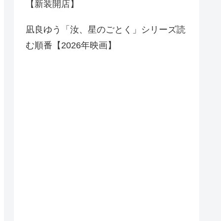
【新装開店】
凪良ゆう「汝、星のごとく」シリーズ読
む順番【2026年映画】