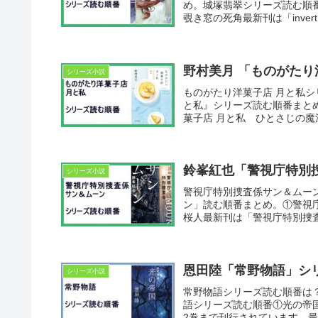
め。城塚翡翠シリーズ読む順番①me
覗き窓の死角最新刊は「invert I
野村美月 「ものがたり
シリーズ小説
ものがたり洋菓子店 月と私
と私』シリーズ読む順番まと
菓子店 月と私 ひとさじの魔法
鈴峯紅也「警視庁特別
シリーズ小説
警視庁特別捜査係サン＆ムー
ン」読む順番まとめ。①警視
桜人最新刊は「警視庁特別捜査係
恩田陸「常野物語」シ
シリーズ小説
常野物語シリーズ読む順番は
語シリーズ読む順番①光の帝国
2巻まで刊行されています。最