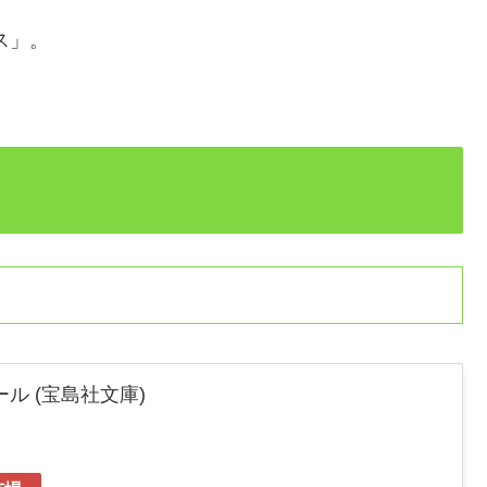
ス」。
ル (宝島社文庫)