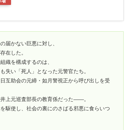
市場
手の届かない巨悪に対し、
が存在した。
の組織を構成するのは、
籍も失い「死人」となった元警官たち。
る日互助会の元締・如月警視正から呼び出しを受
の井上元巡査部長の教育係だった――。
能を駆使し、社会の裏にのさばる邪悪に食らいつ