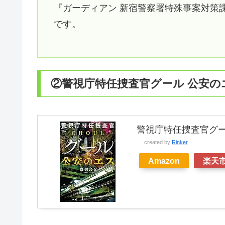
『ガーディアン 新宿警察署特殊事案対策
です。
②警視庁特任捜査官グール 公安の
警視庁特任捜査官グール
created by
Rinker
Amazon
楽天