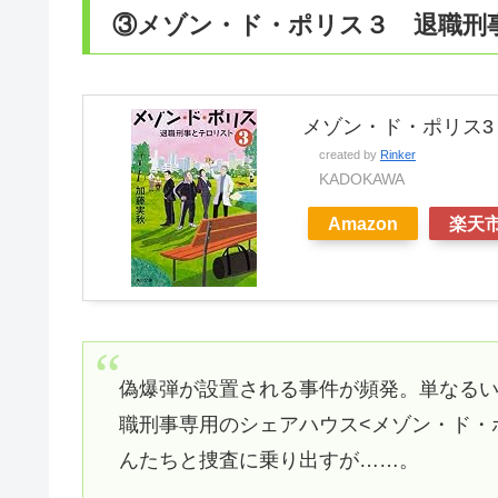
③メゾン・ド・ポリス３ 退職刑
メゾン・ド・ポリス3 
created by
Rinker
KADOKAWA
Amazon
楽天
偽爆弾が設置される事件が頻発。単なる
職刑事専用のシェアハウス<メゾン・ド・
んたちと捜査に乗り出すが……。