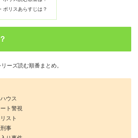
・ポリスあらすじは？
？
シリーズ読む順番まとめ。
アハウス
リート警視
ロリスト
職刑事