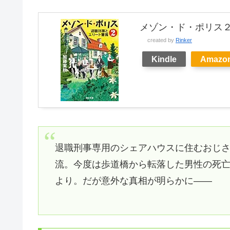
メゾン・ド・ポリス２
created by
Rinker
Kindle
Amazo
退職刑事専用のシェアハウスに住むおじ
流。今度は歩道橋から転落した男性の死
より。だが意外な真相が明らかに――