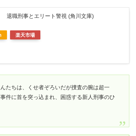
 退職刑事とエリート警視 (角川文庫)
n
楽天市場
さんたちは、くせ者ぞろいだが捜査の腕は超一
亡事件に首を突っ込まれ、困惑する新人刑事のひ