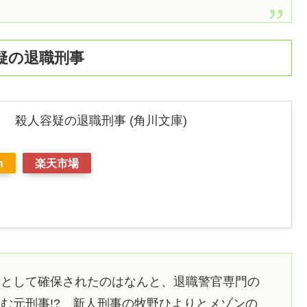
疑の退職刑事
 殺人容疑の退職刑事 (角川文庫)
n
楽天市場
者として確保されたのはなんと、退職警官専門の
む元刑事!? 新人刑事の牧野ひよりとメゾンの