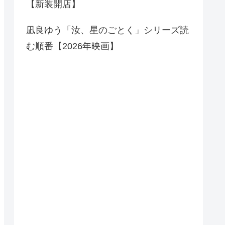
【新装開店】
凪良ゆう「汝、星のごとく」シリーズ読
む順番【2026年映画】