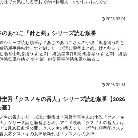
の味で元気になる③おでかけ料理人 おいしいもので心...
2026.02.01
さのあつこ「針と剣」シリーズ読む順番
剣シリーズ読む順番は？あさのあつこさんの小説『風を繡う針と
縫箔屋事件帖針』針と剣シリーズ読む順番まとめ。針と剣シリー
む順番①風を繡う 針と剣 縫箔屋事件帖②風を結う 針と剣 縫箔
件帖③風を紡ぐ 針と剣 縫箔屋事件帖④風を織る...
2026.01.31
野圭吾「クスノキの番人」シリーズ読む順番【2026
映画】
ノキの番人シリーズ読む順番は？東野圭吾さんの小説『クスノキ
人』シリーズ読む順番まとめ。アニメ映画『クスノキの番人』は
26年1月30日劇場公開。クスノキの番人シリーズ読む順番①クスノ
番人②クスノキの女神最新刊は『クスノキの女神...