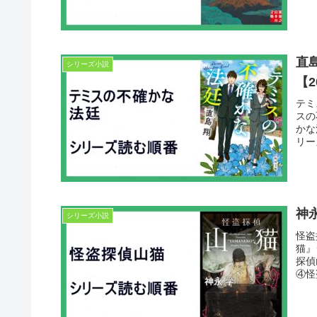
直
シリーズ小説
【
テミ
スの
かな
リー
神
シリーズ小説
怪盗
猫』
探偵
④怪