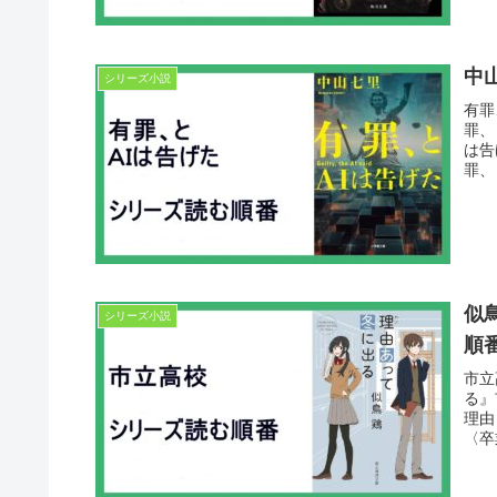
中
シリーズ小説
有罪
罪、
は告
罪、
似
シリーズ小説
順
市立
る』
理由
〈卒