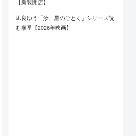
【新装開店】
凪良ゆう「汝、星のごとく」シリーズ読
む順番【2026年映画】