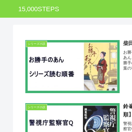
15,000STEPS
柴
シリーズ小説
お勝
あん
勝手
葉の
鈴
シリーズ小説
順
警視
察官