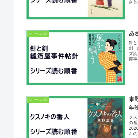
さと
あ
シリーズ小説
針と
剣 
ズ読
屋事
東
シリーズ小説
年
クス
の番
20
キの