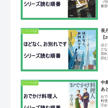
（刊
察官
長
シリーズ小説
【2
ほど
どな
別れ
読む
中
シリーズ小説
あ
おで
料理
①お